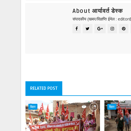
About आर्यावर्त डेस्क
संपादकीय (खबर/विज्ञप्ति ईमेल : edit
RELATED POST
बिहार
बिहार