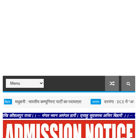
मधुबनी : भारतीय कम्यूनिस्ट पार्टी का पदयात्रा
दरभंगा : DCE में "अभ्युदय 20
दरभंगा
लपुर राजा।। -- मंगल भवन अमंगल हारी। द्रवहु सुदसरथ अजिर बिहारी ।। -- सब नर करहिं पर