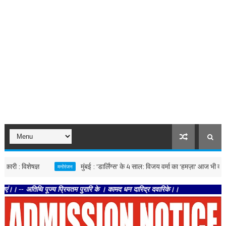
विशेषज्ञ
मुंबई : 'डार्लिंग्स' के 4 साल: विजय वर्मा का 'हमज़ा' आज भी क्यों देता है
मनोरंजन
तिथि पूज्य प्रियतम पुरारि के । कामद धन दारिद्र दवारिके।।