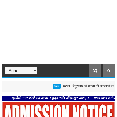
पटना : बेगूसराय एवं पटना की घटनाओं पर स्वास्थ्य विभाग
बिहार
्रबिसि नगर कीजै सब काजा । हृदय राखि कौशलपुर राजा।। -- मंगल भवन अमंगल हारी। द्रवहु 