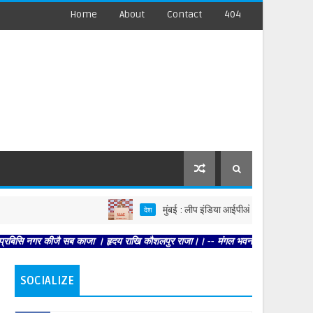
Home
About
Contact
404
मुंबई : लीप इंडिया आईपीओ का धमाका! ₹2,480 करोड़ जुटा
देश
कीजै सब काजा । हृदय राखि कौशलपुर राजा।। -- मंगल भवन अमंगल हारी। द्रवहु सुदसरथ अजिर
SOCIALIZE