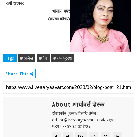
रूबी सरकार
भोपाल, मप्र
(चरखा फीचर)
Tags
# आलेख
# देश
# मध्य प्रदेश
Share This
About आर्यावर्त डेस्क
संपादकीय (खबर/विज्ञप्ति ईमेल :
editor@liveaaryaavart या वॉट्सएप :
9899730304 पर भेजें)