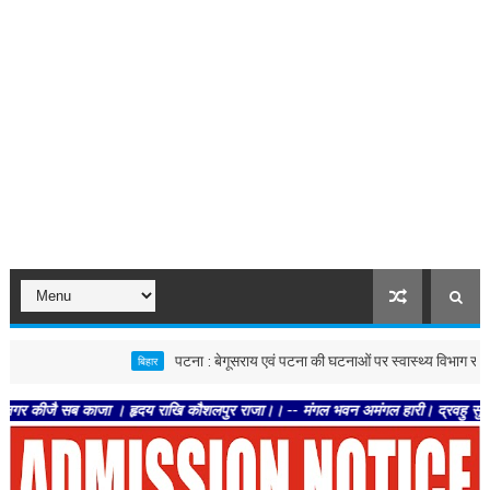
पटना : बेगूसराय एवं पटना की घटनाओं पर स्वास्थ्य विभाग सख्त, दोनों जिलों 
बिहार
ब काजा । हृदय राखि कौशलपुर राजा।। -- मंगल भवन अमंगल हारी। द्रवहु सुदसरथ अजिर बिहार