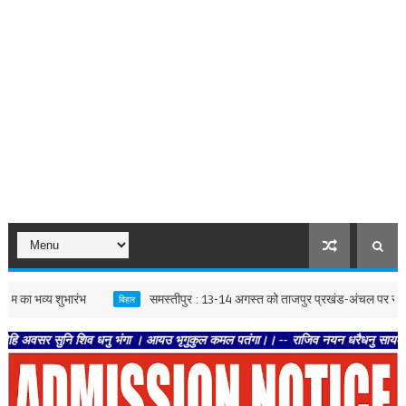
व्य शुभारंभ
समस्तीपुर : 13-14 अगस्त को ताजपुर प्रखंड-अंचल पर सत्याग्रह आं
बिहार
सुनि शिव धनु भंगा । आयउ भृगुकुल कमल पतंगा।। -- राजिव नयन धरैधनु सायक । भगत विपत्ति