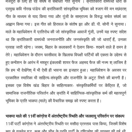
मजदूरी के लिए हो रहे संघर्ष से संबंधित गीत सुनाये । क्रांतिकारी वामपंथी धारा के
प्रमुख कवि गोरख पांडेय की क्रांतिकारी सांस्कृतिक भूमिका को श्जाग मेरे मन मछंदरश्
गीत के माध्यम से याद किया गया और पूंजी के साम्राज्य के विरुद्ध सचेत संघर्ष का
आह्वान किया गया। इस गीत को हिरावल के संतोष झा और डी. पी. सोनी ने सुनाया।
माले के महाधिवेशन में प्रतिरोध की जो सांस्कृतिक आवाजें गूंजी, उनमें यह स्पष्ट संदेश
था कि क्रांतिकारी वामपंथी जनराजनीति और जनसंस्कृति की जो धाराएँ हैं, उनका
प्रवाह जारी रहेगा। जसम, बिहार के कलाकारों ने ऐलान किया- श्दबने वाले है दमन हे
तेरे। महाधिवेशन के दौरान फासीवाद के खिलाफ विपक्षी पार्टियों की एकता के उद्देश्य से
हुए कन्वेंशन के आरंभ में मशहूर इंकलाबी शायर फैज अहमद फैज की नज्म श् लाजिम है
कि हम भी देखेंगेश् में भी ऐसी ही भावना का इजहार हुआ। महाधिवेशन के अवसर पर
प्रकाशित स्मारिका भी साहित्य-संस्कृति और राजनीति के अटूट रिश्ते की बानगी है।
इसका एक विशेष खंड बिहार के साहित्यकार- संस्कृतिकर्मियों पर केंद्रित है, जो
सामाजिक राजनीतिक परिवर्तन और क्रांति में साहित्यिक-सांस्कृतिक कर्म की महत्वपूर्ण
भूमिका के प्रति भाकपा (माले) की वैचारिक समझ को स्पष्ट करता है।
भाकपा माले की 11वीं कांग्रेस में अंतर्राष्ट्रीय स्थिति और जलवायु परिवर्तन पर संकल्प
11वीं पार्टी कांग्रेस ने अंतर्राष्ट्रीय स्थिति पर मसौदा प्रस्ताव पास किया, जिसमें विशेष
रूप से यूक्रेन युद्ध, रूस और चीन के प्रति पार्टी के दृष्टिकोण की व्याख्या की गई थी.