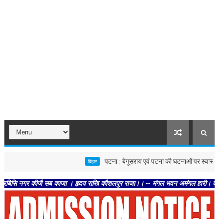
पटना : बेगूसराय एवं पटना की घटनाओं पर स्वास्थ्य विभाग सख्त, 
बिहार
र कीजै सब काजा । हृदय राखि कौशलपुर राजा।। -- मंगल भवन अमंगल हारी। द्रवहु सुदसरथ अज