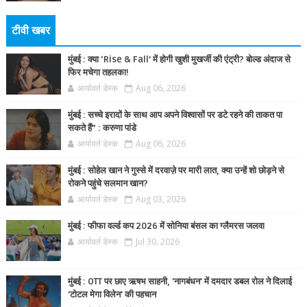
टीवी खबर
मुंबई : क्या ‘Rise & Fall’ में होगी खुशी मुखर्जी की एंट्री? बोल्ड अंदाज से
फिर मचेगा तहलका!
आर्यावर्त डेस्क
Aug 06, 2026
मुंबई : सच्चे इरादों के साथ आप अपने विश्वासों पर डटे रहने की ताकत पा
सकते हैं” : करुणा पांडे
आर्यावर्त डेस्क
Aug 06, 2026
मुंबई : सोहेल खान ने गुस्से में दरवाज़े पर मारी लात, क्या उन्हें शो छोड़ने से
रोकने पहुंचे सलमान खान?
आर्यावर्त डेस्क
Aug 03, 2026
मुंबई : फीफा वर्ल्ड कप 2026 में सोनिया बंसल का ग्लैमरस जलवा
आर्यावर्त डेस्क
Jul 30, 2026
मुंबई : OTT पर छाए ऋषभ साहनी, 'नागबंधन' में दमदार डबल रोल ने दिलाई
'टोटल मेगा विलेन' की पहचान