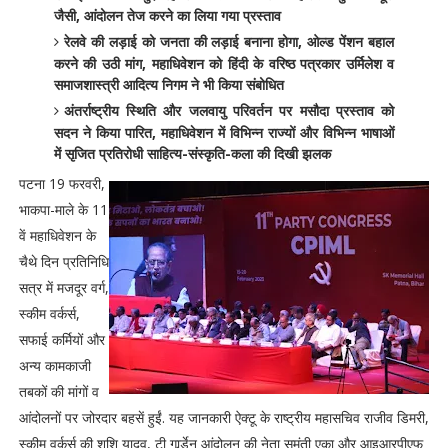
जैसी, आंदोलन तेज करने का लिया गया प्रस्ताव
रेलवे की लड़ाई को जनता की लड़ाई बनाना होगा, ओल्ड पेंशन बहाल
करने की उठी मांग, महाधिवेशन को हिंदी के वरिष्ठ पत्रकार उर्मिलेश व
समाजशास्त्री आदित्य निगम ने भी किया संबोधित
अंतर्राष्ट्रीय स्थिति और जलवायु परिवर्तन पर मसौदा प्रस्ताव को
सदन ने किया पारित, महाधिवेशन में विभिन्न राज्यों और विभिन्न भाषाओं
में सृजित प्रतिरोधी साहित्य-संस्कृति-कला की दिखी झलक
पटना 19 फरवरी,
भाकपा-माले के 11
वें महाधिवेशन के
चैथे दिन प्रतिनिधि
सत्र में मजदूर वर्ग,
स्कीम वर्कर्स,
सफाई कर्मियों और
अन्य कामकाजी
तबकों की मांगों व
आंदोलनों पर जोरदार बहसें हुईं. यह जानकारी ऐक्टू के राष्ट्रीय महासचिव राजीव डिमरी,
स्कीम वर्कर्स की शशि यादव, टी गार्र्डेन आंदोलन की नेता सुमंती एका और आइआरपीएफ