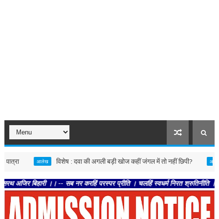
विशेष : दवा की अगली बड़ी खोज कहीं जंगल में तो नहीं छिपी?
विचार
आलेख
आलेख
हारी ।। -- सब नर करहिं परस्पर प्रीति । चलहिं स्वधर्म निरत श्रुतिनीति ।। -- तेहि अव