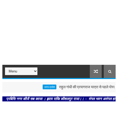
राहुल गांधी की प्रयागराज यात्रा से पहले पोस्टर से गरम
उत्तर-प्रदेश
सि नगर कीजै सब काजा । हृदय राखि कौशलपुर राजा।। -- मंगल भवन अमंगल हारी। द्रवहु सुदस