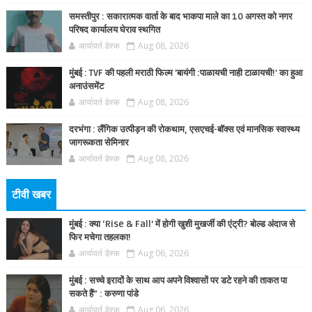
समस्तीपुर : सकारात्मक वार्ता के बाद भाकपा माले का 10 अगस्त को नगर
परिषद कार्यालय घेराव स्थगित
आर्यावर्त डेस्क
Aug 08, 2026
मुंबई : TVF की पहली मराठी फिल्म 'बायंगी :पाळायची नाही टाळायची!' का हुआ
अनाउंसमेंट
आर्यावर्त डेस्क
Aug 08, 2026
दरभंगा : लैंगिक उत्पीड़न की रोकथाम, एसएचई-बॉक्स एवं मानसिक स्वास्थ्य
जागरूकता सेमिनार
आर्यावर्त डेस्क
Aug 08, 2026
टीवी खबर
मुंबई : क्या ‘Rise & Fall’ में होगी खुशी मुखर्जी की एंट्री? बोल्ड अंदाज से
फिर मचेगा तहलका!
आर्यावर्त डेस्क
Aug 06, 2026
मुंबई : सच्चे इरादों के साथ आप अपने विश्वासों पर डटे रहने की ताकत पा
सकते हैं” : करुणा पांडे
आर्यावर्त डेस्क
Aug 06, 2026