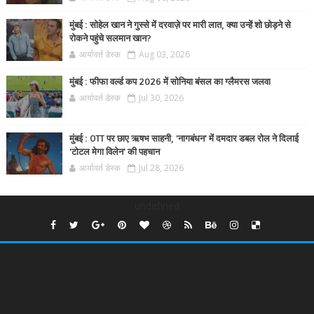
मुंबई : सोहेल खान ने गुस्से में दरवाज़े पर मारी लात, क्या उन्हें शो छोड़ने से
रोकने पहुंचे सलमान खान?
आर्यावर्त डेस्क
Aug 03, 2026
मुंबई : फीफा वर्ल्ड कप 2026 में सोनिया बंसल का ग्लैमरस जलवा
आर्यावर्त डेस्क
Jul 30, 2026
मुंबई : OTT पर छाए ऋषभ साहनी, 'नागबंधन' में दमदार डबल रोल ने दिलाई
'टोटल मेगा विलेन' की पहचान
आर्यावर्त डेस्क
Jul 28, 2026
undefined