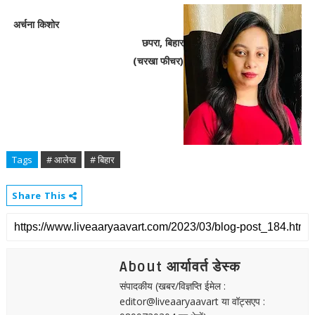
अर्चना किशोर
छपरा, बिहार
(चरखा फीचर)
Tags
# आलेख
# बिहार
Share This
About आर्यावर्त डेस्क
संपादकीय (खबर/विज्ञप्ति ईमेल :
editor@liveaaryaavart या वॉट्सएप :