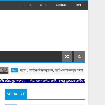
Home
About
Contact
404
पटना : कांग्रेस को मजबूत करें, पार्टी आपको मजबूत करेगी : कृष्णा अल्लावारू
बिहार
राजा।। -- मंगल भवन अमंगल हारी। द्रवहु सुदसरथ अजिर बिहारी ।। -- सब नर करहिं परस्पर 
SOCIALIZE