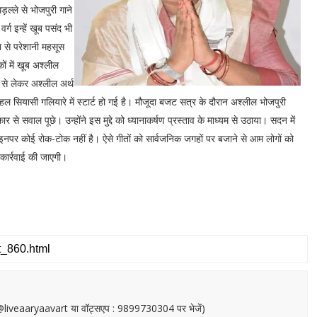
ड़ल्ले से भोजपुरी गाने
ग इन्हें खूब पसंद भी
 से परेशानी महसूस
ं में खूब अश्लील
ं से लेकर अश्लील अर्थ
 पहल सियासी गलियारे में स्टार्ट हो गई है। मौजूदा बजट सत्र के दौरान अश्लील भोजपुरी
कार से सवाल पूछे। उन्होंने इस मुद्दे को ध्यानाकर्षण प्रस्ताव के माध्यम से उठाया। सदन में
न इनपर कोई रोक-टोक नहीं है। ऐसे गीतों को सार्वजनिक जगहों पर बजाने से आम लोगों को
 कार्रवाई की जाएगी।
or@liveaaryaavart या वॉट्सएप : 9899730304 पर भेजें)