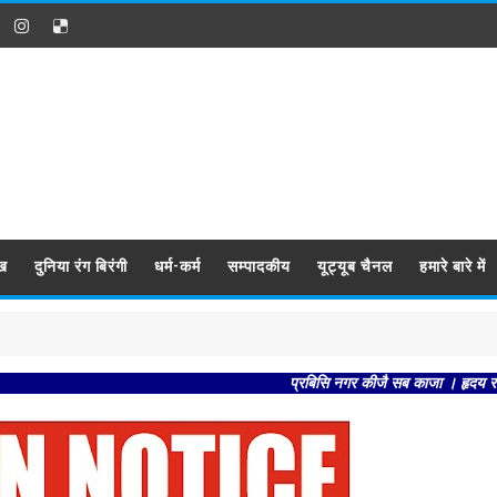
ख
दुनिया रंग बिरंगी
धर्म-कर्म
सम्पादकीय
यूट्यूब चैनल
हमारे बारे में
प्रबिसि नगर कीजै सब काजा । हृदय राखि कौशलपुर 