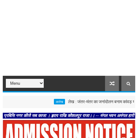
लेख : जंतर-मंतर का जनांदोलन बनाम कांवड़ यात्रा
आलेख
नगर कीजै सब काजा । हृदय राखि कौशलपुर राजा।। -- मंगल भवन अमंगल हारी। द्रवहु सुदसरथ 