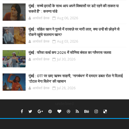
मुंबई : सच्चे इरादों के साथ आप अपने विश्वासों पर डटे रहने की ताकत पा
सकते हैं” : करुणा पांडे
आर्यावर्त डेस्क
Aug 06, 2026
मुंबई : सोहेल खान ने गुस्से में दरवाज़े पर मारी लात, क्या उन्हें शो छोड़ने से
रोकने पहुंचे सलमान खान?
आर्यावर्त डेस्क
Aug 03, 2026
मुंबई : फीफा वर्ल्ड कप 2026 में सोनिया बंसल का ग्लैमरस जलवा
आर्यावर्त डेस्क
Jul 30, 2026
मुंबई : OTT पर छाए ऋषभ साहनी, 'नागबंधन' में दमदार डबल रोल ने दिलाई
'टोटल मेगा विलेन' की पहचान
आर्यावर्त डेस्क
Jul 28, 2026
undefined