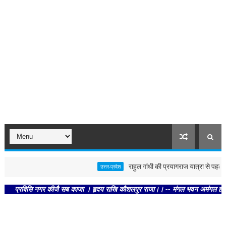
राहुल गांधी की प्रयागराज यात्रा से पहले पोस्ट
उत्तर-प्रदेश
रबिसि नगर कीजै सब काजा । हृदय राखि कौशलपुर राजा।। -- मंगल भवन अमंगल हारी। द्रवहु स