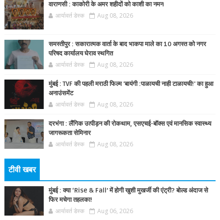
वाराणसी : काकोरी के अमर शहीदों को काशी का नमन
आर्यावर्त डेस्क
Aug 08, 2026
समस्तीपुर : सकारात्मक वार्ता के बाद भाकपा माले का 10 अगस्त को नगर
परिषद कार्यालय घेराव स्थगित
आर्यावर्त डेस्क
Aug 08, 2026
मुंबई : TVF की पहली मराठी फिल्म 'बायंगी :पाळायची नाही टाळायची!' का हुआ
अनाउंसमेंट
आर्यावर्त डेस्क
Aug 08, 2026
दरभंगा : लैंगिक उत्पीड़न की रोकथाम, एसएचई-बॉक्स एवं मानसिक स्वास्थ्य
जागरूकता सेमिनार
आर्यावर्त डेस्क
Aug 08, 2026
टीवी खबर
मुंबई : क्या ‘Rise & Fall’ में होगी खुशी मुखर्जी की एंट्री? बोल्ड अंदाज से
फिर मचेगा तहलका!
आर्यावर्त डेस्क
Aug 06, 2026