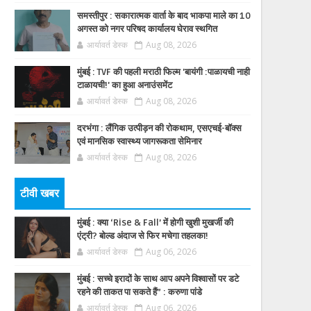
समस्तीपुर : सकारात्मक वार्ता के बाद भाकपा माले का 10
अगस्त को नगर परिषद कार्यालय घेराव स्थगित
आर्यावर्त डेस्क
Aug 08, 2026
मुंबई : TVF की पहली मराठी फिल्म 'बायंगी :पाळायची नाही
टाळायची!' का हुआ अनाउंसमेंट
आर्यावर्त डेस्क
Aug 08, 2026
दरभंगा : लैंगिक उत्पीड़न की रोकथाम, एसएचई-बॉक्स
एवं मानसिक स्वास्थ्य जागरूकता सेमिनार
आर्यावर्त डेस्क
Aug 08, 2026
टीवी खबर
मुंबई : क्या ‘Rise & Fall’ में होगी खुशी मुखर्जी की
एंट्री? बोल्ड अंदाज से फिर मचेगा तहलका!
आर्यावर्त डेस्क
Aug 06, 2026
मुंबई : सच्चे इरादों के साथ आप अपने विश्वासों पर डटे
रहने की ताकत पा सकते हैं” : करुणा पांडे
आर्यावर्त डेस्क
Aug 06, 2026