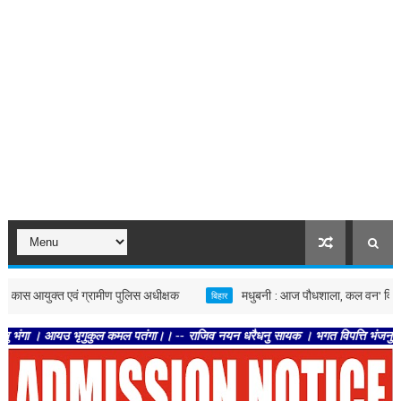
आयुक्त एवं ग्रामीण पुलिस अधीक्षक
मधुबनी : आज पौधशाला, कल वन' विषय पर निबंध व पे
बिहार
आयउ भृगुकुल कमल पतंगा।। -- राजिव नयन धरैधनु सायक । भगत विपत्ति भंजनु सुखदायक।। -- 