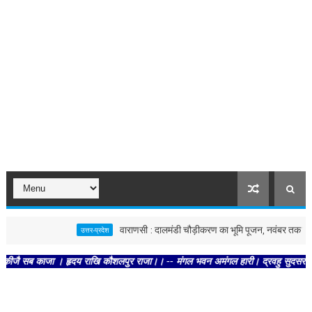
वाराणसी : दालमंडी चौड़ीकरण का भूमि पूजन, नवंबर तक बन जाएग
उत्तर-प्रदेश
सब काजा । हृदय राखि कौशलपुर राजा।। -- मंगल भवन अमंगल हारी। द्रवहु सुदसरथ अजिर बिहा