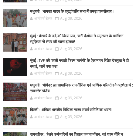
मधुबनी : भागवत यादव के श्रद्धांजलि सभा में उमड़ा जनसैलाब।
आर्यावर्त डेस्क
Aug 09, 2026
मुंबई : बंटवारे के दर्द को किया याद, सनी देओल ने अमृतसर के पार्टिशन
म्यूज़ियम से शेयर की खास झलक!
आर्यावर्त डेस्क
Aug 09, 2026
मुंबई : TVF की पहली मराठी फिल्म 'बायंगी' के ऐलान पर रितेश देशमुख ने दी
बधाई, जानें क्या कहा
आर्यावर्त डेस्क
Aug 09, 2026
मधुबनी : भोगेंद्र झा सामाजिक राजनीतिक एवं आर्थिक परिवर्तन के प्रणेता थे :
रामनरेश पांडेय
आर्यावर्त डेस्क
Aug 09, 2026
दिल्ली : अखिल भारतीय मिथिला राज्य संघर्ष समिति का धरना
आर्यावर्त डेस्क
Aug 09, 2026
समस्तीपुर : रेलवे कर्मचारियों का विशाल जन कन्वेंशन, नई श्रम नीति व