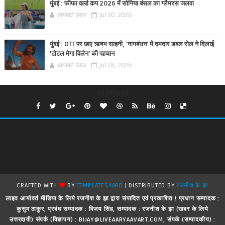
मुंबई : फीफा वर्ल्ड कप 2026 में सोनिया बंसल का ग्लैमरस जलवा
आर्यावर्त डेस्क
Jul 30, 2026
मुंबई : OTT पर छाए ऋषभ साहनी, 'नागबंधन' में दमदार डबल रोल ने दिलाई
'टोटल मेगा विलेन' की पहचान
आर्यावर्त डेस्क
Jul 28, 2026
undefined
CRAFTED WITH
BY
TEMPLATESYARD
| DISTRIBUTED BY
रजनीश के झा
लाइव आर्यावर्त मीडिया के लिये रजनीश के झा द्वारा संपादित एवं प्रकाशित ! प्रधान सम्पादक :
कुसुम ठाकुर, प्रबंध सम्पादक : विजय सिंह, सम्पादक : रजनीश के झा (खबर के लिये
उत्तरदायी) संपर्क (विज्ञापन) : BIJAY@LIVEAARYAAVART.COM, संपर्क (सम्पादकीय) :