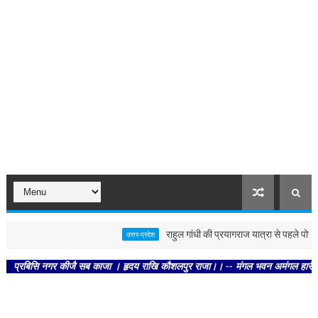
राहुल गांधी की प्रयागराज यात्रा से पहले पोस्टर से ग
उत्तर-प्रदेश
सि नगर कीजै सब काजा । हृदय राखि कौशलपुर राजा।। -- मंगल भवन अमंगल हारी। द्रवहु सुदस