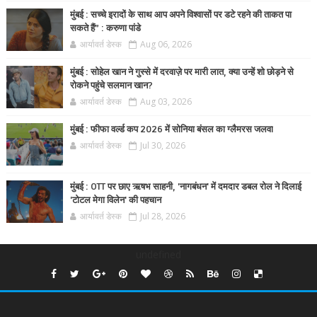
मुंबई : सच्चे इरादों के साथ आप अपने विश्वासों पर डटे रहने की ताकत पा
सकते हैं” : करुणा पांडे
आर्यावर्त डेस्क
Aug 06, 2026
मुंबई : सोहेल खान ने गुस्से में दरवाज़े पर मारी लात, क्या उन्हें शो छोड़ने से
रोकने पहुंचे सलमान खान?
आर्यावर्त डेस्क
Aug 03, 2026
मुंबई : फीफा वर्ल्ड कप 2026 में सोनिया बंसल का ग्लैमरस जलवा
आर्यावर्त डेस्क
Jul 30, 2026
मुंबई : OTT पर छाए ऋषभ साहनी, 'नागबंधन' में दमदार डबल रोल ने दिलाई
'टोटल मेगा विलेन' की पहचान
आर्यावर्त डेस्क
Jul 28, 2026
undefined