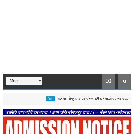
पटना : बेगूसराय एवं पटना की घटनाओं पर स्वास्थ्य विभाग सख्त, दोनो
बिहार
ि नगर कीजै सब काजा । हृदय राखि कौशलपुर राजा।। -- मंगल भवन अमंगल हारी। द्रवहु सुदसर