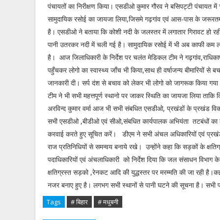
पंचायतों का निरीक्षण किया। एसडीओ कुमार गौरव ने बसिपट्टी पंचायत में
सामुदायिक रसोई का जायजा लिया,जिसमे गढ़गांव एवं आस-पास के जरूरत
है। एसडीओ ने बताया कि कोशी नदी के जलस्तर में लगातार गिरावट हो रही 
पानी उतरकर नदी में चली गई है। सामुदायिक रसोई में भी अब काफी कम 
है। आज जिलाधिकारी के निर्देश पर चलंत मेडिकल टीम ने गढ़गांव,राधिका
पहुँचकर लोगो का स्वास्थ्य जाँच भी किया,साथ ही वर्षाजन्य बीमारियों से 
जानकारी दी। सर्प दंश से बचाव को लेकर भी लोगो को जागरूक किया 
टीम ने भी सभी महत्तपूर्ण स्थानो पर जाकर स्थिति का जायजा लिया ताकि 
अरविन्द कुमार वर्मा आज भी सभी संबधित एसडीओ, प्रखंडों के प्रखंड विका
सभी एसडीओ ,बीडीओ एवं सीओ,संबधित कार्यपालक अभियंता तटबंधों का लग
करवाई करते हुए सूचित करें। डीएम ने सभी अंचल अधिकारियों एवं प्रखंड व
राज प्रतिनिधियों से समन्वय बनाये रखे। उन्होंने कहा कि सड़कों के क्षतिग
पदाधिकारियों एवं अंचलाधिकारी को निर्देश दिया कि जल संसाधन विभाग
क्षतिग्रस्त सड़को ,रेनकट आदि की युद्धस्तर पर मरम्मति की जा रही है
नजर बनाए हुए है। लगभग सभी स्थानों से पानी घटने की सूचना है। सभी प्
Tags
# बिहार
# मधुबनी