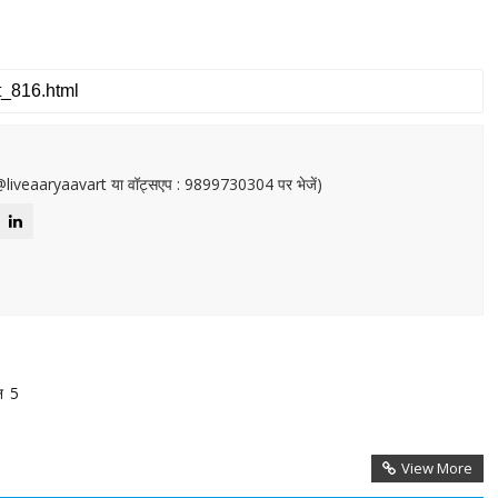
or@liveaaryaavart या वॉट्सएप : 9899730304 पर भेजें)
शन 5
View More