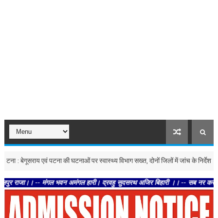
बेगूसराय एवं पटना की घटनाओं पर स्वास्थ्य विभाग सख्त, दोनों जिलों में जांच के निर्देश
उत्तर-
। -- मंगल भवन अमंगल हारी। द्रवहु सुदसरथ अजिर बिहारी ।। -- सब नर करहिं परस्पर प्रीत