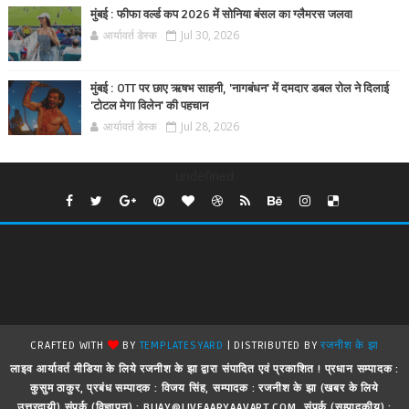
मुंबई : फीफा वर्ल्ड कप 2026 में सोनिया बंसल का ग्लैमरस जलवा
आर्यावर्त डेस्क
Jul 30, 2026
मुंबई : OTT पर छाए ऋषभ साहनी, 'नागबंधन' में दमदार डबल रोल ने दिलाई
'टोटल मेगा विलेन' की पहचान
आर्यावर्त डेस्क
Jul 28, 2026
undefined
CRAFTED WITH
BY
TEMPLATESYARD
| DISTRIBUTED BY
रजनीश के झा
लाइव आर्यावर्त मीडिया के लिये रजनीश के झा द्वारा संपादित एवं प्रकाशित ! प्रधान सम्पादक :
कुसुम ठाकुर, प्रबंध सम्पादक : विजय सिंह, सम्पादक : रजनीश के झा (खबर के लिये
उत्तरदायी) संपर्क (विज्ञापन) : BIJAY@LIVEAARYAAVART.COM, संपर्क (सम्पादकीय) :