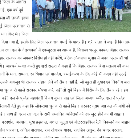
ई जिला के अंतर्गत
ई, एक वर्ष पूर्व
चला की उनकी हत्या
जमुई जिला प्रशासन से
 मांग किए थे। जिला
 दिया गया है, इसके लिए जिला प्रशासन बधाई के पात्र हैं। श्री राउत ने कहा है कि ग्राम
्राम रक्षा दल के नेतृत्वकर्ता में एकजुटता का आभाव हैं, जिसका भरपूर फायदा बिहार सरकार
हार सरकार का जमकर विरोध ही नहीं करेंगे, बल्कि लोकसभा चुनाव में अपना प्रत्याशी भी
गे। आश्चर्य व्यक्त करते हुए श्री राऊत ने कहा है कि बिहार सरकार बिना मतलब की काम
वानों के मान, सम्मान, स्वाभिमान एवं मानदेय, स्थाईकरण के लिए कोई भी कदम नहीं उठाई
 उसके बावजूद भी सरकार संज्ञान लेने को तैयार नहीं है, जो बहुत ही दुखद एवं निंदनीय बात
 चुनाव से पहले सरकार घोषणा करे, नहीं तो सुबे बिहार में विरोध के लिए तैयार रहे। हम
हीं, दल के प्रदेश महामंत्री विजय कुमार साह एवं जिला अध्यक्ष धर्मेंद्र दास ने प्रदेश
तावनी देते हुए कहा कि लोकसभा चुनाव से पहले बिहार सरकार ग्राम रक्षा दल की मांगों को
हे। साथ ही ग्राम रक्षा दल के सभी सम्मानित व्यक्तियों को एक जुट होने का भी आह्वान
, प्रदर्शन, अनशन, भूख हड़ताल, मशाल जुलूस एवं मोटरसाइकिल रैली निकलने का आह्वान
, सरोज पासवान, अनिल पासवान, राम सोगारथ यादव, सदाशिव ठाकुर, देव चन्द्र प्रसाद,
ेवेन्द्र कुमार, रजनीश पासवान, संजीत राम, राकेश दास, दीनबंधु झा, हरिनाथ पासवान,