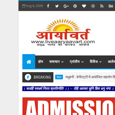
Aug 6, 2026
होम
समाचार
प्रांतीय
विविध
आले
BREAKING
मधुबनी : बेनीपट्टी में आयोजित सहयोग शिविर में पहु
बिहार
ति । चलहिं स्वधर्म निरत श्रुतिनीति ।। -- तेहि अवसर सुनि शिव धनु भंगा । आयउ भृगुकुल