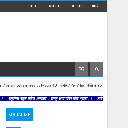
Home
About
Contact
404
 वन' विषय पर निबंध व पेंटिंग प्रतियोगिता में विद्यार्थियों ने दिखाई प्रतिभा
बि
 कहेउं अग्याता । छमहु क्षमा मंदिर दोउ भ्राता।। -- हरि अनन्त हरि कथा अनन्ता। कहहि स
SOCIALIZE