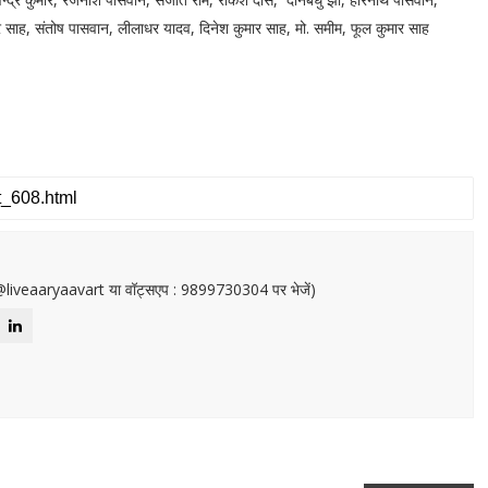
ाह, संतोष पासवान, लीलाधर यादव, दिनेश कुमार साह, मो. समीम, फूल कुमार साह
or@liveaaryaavart या वॉट्सएप : 9899730304 पर भेजें)