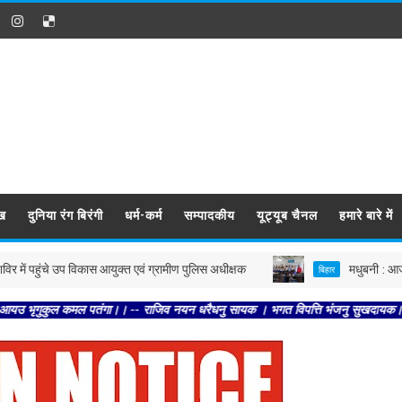
ख
दुनिया रंग बिरंगी
धर्म-कर्म
सम्पादकीय
यूट्यूब चैनल
हमारे बारे में
ंचे उप विकास आयुक्त एवं ग्रामीण पुलिस अधीक्षक
मधुबनी : आज पौधशाला, कल
बिहार
 कमल पतंगा।। -- राजिव नयन धरैधनु सायक । भगत विपत्ति भंजनु सुखदायक।। -- अनुचित बहुत