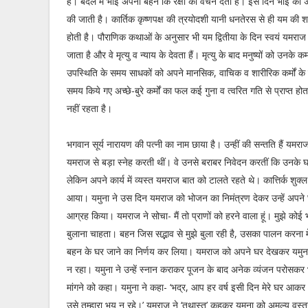
हैं। बदले में भाई अपनी बहन कि रक्षा का वचन देता है। इस दिन भाई का
की जाती है। कार्तिक कृष्णपक्ष की त्रयोदशी यानी धनतेरस से ही यम की शक
होती है। पौराणिक कथाओं के अनुसार भी यम द्वितीया के दिन स्वयं यमराज
जाता है और वे मृत्यु व न्याय के देवता हैं। मृत्यु के बाद मनुष्यों को उनके क
उपस्थिति के समय साधकों को अपने मानसिक, वाचिक व शारीरिक कर्मों के प
समय किये गए अच्छे-बुरे कर्मों का फल कई गुना व त्वरित गति से प्राप्त 
नहीं रहता है।
भगवान सूर्य नारायण की पत्नी का नाम छाया है। उन्हीं की सन्तति हैं यमर
यमराज से बड़ा स्नेह करती थीं। वे उनसे बराबर निवेदन करतीं कि उनके
लेकिन अपने कार्य में व्यस्त यमराज बात को टालते रहते थे। कात्तिर्क शुक्ल
आया। यमुना ने उस दिन यमराज को भोजन का निमंत्रण देकर उन्हें अपने
आग्रह किया। यमराज ने सोचा- मैं तो प्राणों को हरने वाला हूं। मुझे कोई 
बुलाना चाहता। बहन जिस सद्भाव से मुझे बुला रही है, उसका पालन करना मे
बहन के घर जाने का निर्णय कर लिया। यमराज को अपने घर देखकर यमुन
न रहा। यमुना ने उन्हें स्नान कराकर पूजन के बाद अनेक व्यंजन परोसकर
मांगने को कहा। यमुना ने कहा- ‘भद्र, आप हर वर्ष इसी दिन मेरे घर आ
उसे तुम्हारा भय न रहे।’ यमराज ने ‘तथास्तु’ कहकर यमुना को अमूल्य वस्