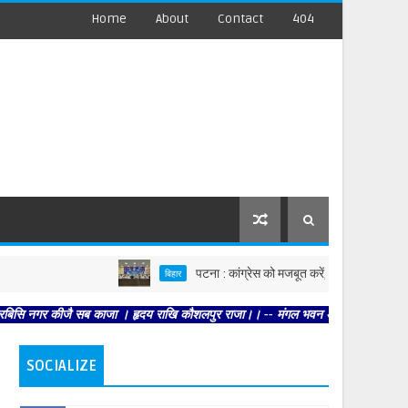
Home
About
Contact
404
पटना : कांग्रेस को मजबूत करें, पार्टी आपको मजबूत करेगी : कृष
बिहार
जै सब काजा । हृदय राखि कौशलपुर राजा।। -- मंगल भवन अमंगल हारी। द्रवहु सुदसरथ अजिर ब
SOCIALIZE