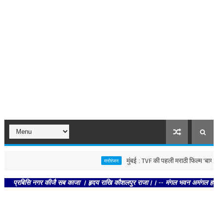
मुंबई : TVF की पहली मराठी फिल्म 'बायंगी :पाळ
मनोरंजन
रबिसि नगर कीजै सब काजा । हृदय राखि कौशलपुर राजा।। -- मंगल भवन अमंगल हारी। द्रवहु स