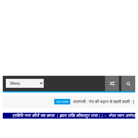
वाराणसी : गंगा की चढ़ान से सहमी काशी : छूने को ब
उत्तर-प्रदेश
प्रबिसि नगर कीजै सब काजा । हृदय राखि कौशलपुर राजा।। -- मंगल भवन अमंगल हारी। द्रवह