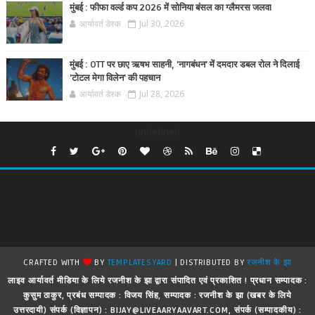
मुंबई : फीफा वर्ल्ड कप 2026 में सोनिया बंसल का ग्लैमरस जलवा
आर्यावर्त डेस्क
Jul 30, 2026
मुंबई : OTT पर छाए ऋषभ साहनी, 'नागबंधन' में दमदार डबल रोल ने दिलाई
'टोटल मेगा विलेन' की पहचान
आर्यावर्त डेस्क
Jul 28, 2026
undefined
CRAFTED WITH
BY
TEMPLATESYARD
| DISTRIBUTED BY
रजनीश के झा
लाइव आर्यावर्त मीडिया के लिये रजनीश के झा द्वारा संपादित एवं प्रकाशित ! प्रधान सम्पादक :
कुसुम ठाकुर, प्रबंध सम्पादक : विजय सिंह, सम्पादक : रजनीश के झा (खबर के लिये
उत्तरदायी) संपर्क (विज्ञापन) : BIJAY@LIVEAARYAAVART.COM, संपर्क (सम्पादकीय) :