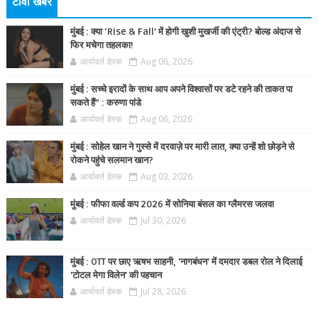
टीवी खबर
मुंबई : क्या ‘Rise & Fall’ में होगी खुशी मुखर्जी की एंट्री? बोल्ड अंदाज से
फिर मचेगा तहलका!
आर्यावर्त डेस्क
Aug 06, 2026
मुंबई : सच्चे इरादों के साथ आप अपने विश्वासों पर डटे रहने की ताकत पा
सकते हैं” : करुणा पांडे
आर्यावर्त डेस्क
Aug 06, 2026
मुंबई : सोहेल खान ने गुस्से में दरवाज़े पर मारी लात, क्या उन्हें शो छोड़ने से
रोकने पहुंचे सलमान खान?
आर्यावर्त डेस्क
Aug 03, 2026
मुंबई : फीफा वर्ल्ड कप 2026 में सोनिया बंसल का ग्लैमरस जलवा
आर्यावर्त डेस्क
Jul 30, 2026
मुंबई : OTT पर छाए ऋषभ साहनी, 'नागबंधन' में दमदार डबल रोल ने दिलाई
'टोटल मेगा विलेन' की पहचान
आर्यावर्त डेस्क
Jul 28, 2026