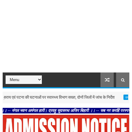
एवं पटना की घटनाओं पर स्वास्थ्य विभाग सख्त, दोनों जिलों में जांच के निर्देश
ल
उत्तर-प्रदेश
ल भवन अमंगल हारी। द्रवहु सुदसरथ अजिर बिहारी ।। -- सब नर करहिं परस्पर प्रीति । चलहि