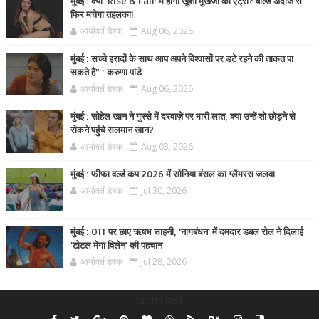
मुंबई : क्या ‘Rise & Fall’ में होगी खुशी मुखर्जी की एंट्री? बोल्ड अंदाज से
फिर मचेगा तहलका!
आर्यावर्त डेस्क
Aug 06, 2026
मुंबई : सच्चे इरादों के साथ आप अपने विश्वासों पर डटे रहने की ताकत पा
सकते हैं” : करुणा पांडे
आर्यावर्त डेस्क
Aug 06, 2026
मुंबई : सोहेल खान ने गुस्से में दरवाज़े पर मारी लात, क्या उन्हें शो छोड़ने से
रोकने पहुंचे सलमान खान?
आर्यावर्त डेस्क
Aug 03, 2026
मुंबई : फीफा वर्ल्ड कप 2026 में सोनिया बंसल का ग्लैमरस जलवा
आर्यावर्त डेस्क
Jul 30, 2026
मुंबई : OTT पर छाए ऋषभ साहनी, 'नागबंधन' में दमदार डबल रोल ने दिलाई
'टोटल मेगा विलेन' की पहचान
आर्यावर्त डेस्क
Jul 28, 2026
undefined