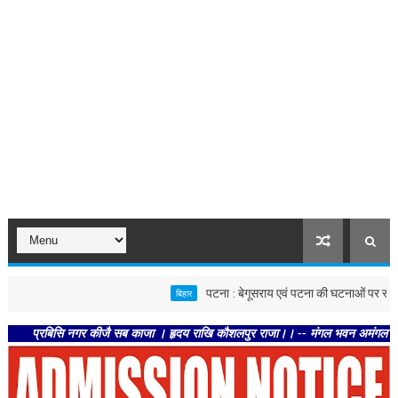
पटना : बेगूसराय एवं पटना की घटनाओं पर स्वास्थ्य विभाग स
बिहार
बिसि नगर कीजै सब काजा । हृदय राखि कौशलपुर राजा।। -- मंगल भवन अमंगल हारी। द्रवहु सु