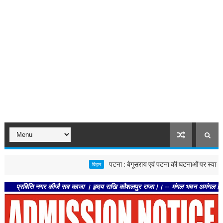
पटना : बेगूसराय एवं पटना की घटनाओं पर स्वास्थ्य विभाग सख्त
बिहार
बिसि नगर कीजै सब काजा । हृदय राखि कौशलपुर राजा।। -- मंगल भवन अमंगल हारी। द्रवहु सु