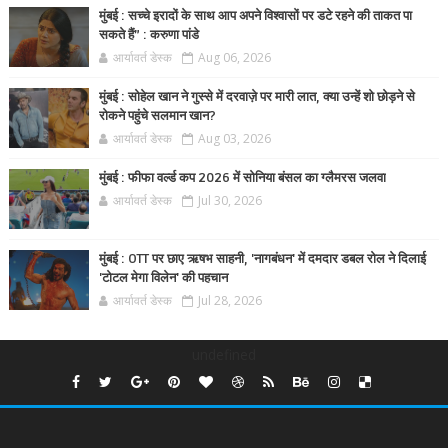
मुंबई : सच्चे इरादों के साथ आप अपने विश्वासों पर डटे रहने की ताकत पा
सकते हैं” : करुणा पांडे
आर्यावर्त डेस्क
Aug 06, 2026
मुंबई : सोहेल खान ने गुस्से में दरवाज़े पर मारी लात, क्या उन्हें शो छोड़ने से
रोकने पहुंचे सलमान खान?
आर्यावर्त डेस्क
Aug 03, 2026
मुंबई : फीफा वर्ल्ड कप 2026 में सोनिया बंसल का ग्लैमरस जलवा
आर्यावर्त डेस्क
Jul 30, 2026
मुंबई : OTT पर छाए ऋषभ साहनी, 'नागबंधन' में दमदार डबल रोल ने दिलाई
'टोटल मेगा विलेन' की पहचान
आर्यावर्त डेस्क
Jul 28, 2026
undefined