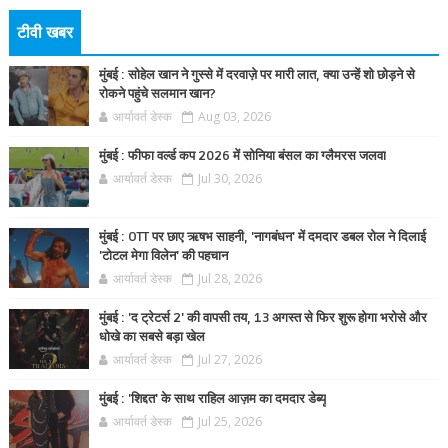
टीवी खबर
मुंबई : सोहेल खान ने गुस्से में दरवाज़े पर मारी लात, क्या उन्हें शो छोड़ने से
रोकने पहुंचे सलमान खान?
आर्यावर्त डेस्क
Aug 03, 2026
मुंबई : फीफा वर्ल्ड कप 2026 में सोनिया बंसल का ग्लैमरस जलवा
आर्यावर्त डेस्क
Jul 30, 2026
मुंबई : OTT पर छाए ऋषभ साहनी, 'नागबंधन' में दमदार डबल रोल ने दिलाई
'टोटल मेगा विलेन' की पहचान
आर्यावर्त डेस्क
Jul 28, 2026
मुंबई : 'द ट्रेटर्स 2' की वापसी तय, 13 अगस्त से फिर शुरू होगा भरोसे और
धोखे का सबसे बड़ा खेल
आर्यावर्त डेस्क
Jul 27, 2026
मुंबई : 'शिद्दत' के साथ राहिल आज़म का दमदार डेब्यू
आर्यावर्त डेस्क
Jul 25, 2026