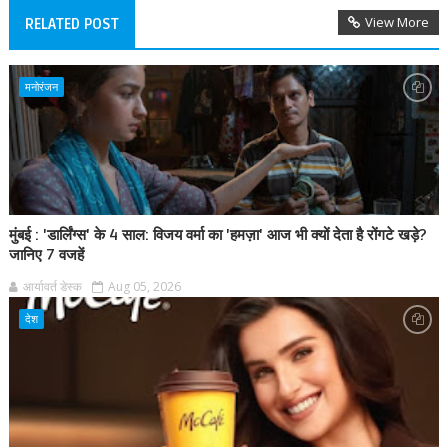
View More
RELATED POST
मनोरंजन
मुंबई : 'डार्लिंग्स' के 4 साल: विजय वर्मा का 'हमज़ा' आज भी क्यों देता है रोंगटे खड़े?
जानिए 7 वजहें
आर्यावर्त डेस्क
Aug 05, 2026
देश