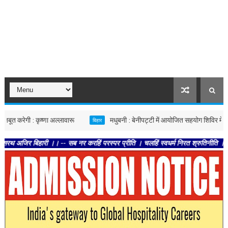
ेगी : कृष्णा अल्लावारू
मधुबनी : बेनीपट्टी में आयोजित सहयोग शिविर में पहुंचे उप
बिहार
हारी ।। -- सब नर करहिं परस्पर प्रीति । चलहिं स्वधर्म निरत श्रुतिनीति ।। -- तेहि अव