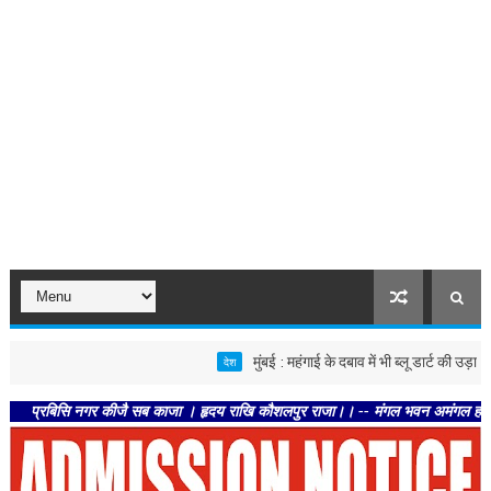
मुंबई : महंगाई के दबाव में भी ब्लू डार्ट की उड़ान, कम
देश
बिसि नगर कीजै सब काजा । हृदय राखि कौशलपुर राजा।। -- मंगल भवन अमंगल हारी। द्रवहु सु