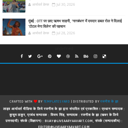
आर्यावर्त डेस्क
Jul 30, 2026
मुंबई : OTT पर छाए ऋषभ साहनी, 'नागबंधन' में दमदार डबल रोल ने दिलाई
'टोटल मेगा विलेन' की पहचान
आर्यावर्त डेस्क
Jul 28, 2026
undefined
CRAFTED WITH
BY
TEMPLATESYARD
| DISTRIBUTED BY
रजनीश के झा
लाइव आर्यावर्त मीडिया के लिये रजनीश के झा द्वारा संपादित एवं प्रकाशित ! प्रधान सम्पादक :
कुसुम ठाकुर, प्रबंध सम्पादक : विजय सिंह, सम्पादक : रजनीश के झा (खबर के लिये
उत्तरदायी) संपर्क (विज्ञापन) : BIJAY@LIVEAARYAAVART.COM, संपर्क (सम्पादकीय) :
EDITOR@LIVEAARYAAVART.COM