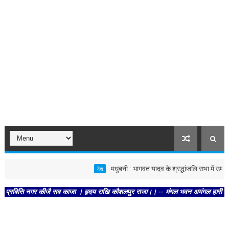
मधुबनी : भागवत यादव के श्रद्धांजलि सभा में उमड़ा जनस
देश
सि नगर कीजै सब काजा । हृदय राखि कौशलपुर राजा।। -- मंगल भवन अमंगल हारी। द्रवहु सुदस