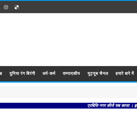
ख
दुनिया रंग बिरंगी
धर्म-कर्म
सम्पादकीय
यूट्यूब चैनल
हमारे बारे में
प्रबिसि नगर कीजै सब काजा । हृदय राखि