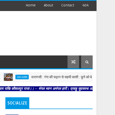
Home
About
Contact
404
वाराणसी : गंगा की चढ़ान से सहमी काशी : छूने को बेताब खतरे की रेखा
उत्तर-प्रदेश
 कौशलपुर राजा।। -- मंगल भवन अमंगल हारी। द्रवहु सुदसरथ अजिर बिहारी ।। -- सब नर करहि
SOCIALIZE