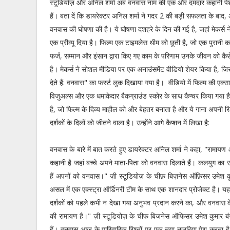
स्टूडियोज़ और अनिल शर्मा अब वनवास नाम की एक और दमदार कहानी पेश
हैं। बता दें कि डायरेक्टर अनिल शर्मा ने गदर 2 की बड़ी सफलता के बाद
वनवास की घोषणा की है। ये घोषणा दशहरे के दिन की गई है, जहां मेकर्स 
एक प्रीव्यू दिया है। फिल्म एक टाइमलेस थीम को छूती है, जो एक पुरानी कहा
फर्ज, सम्मान और इंसान द्वारा किए गए काम के परिणाम उनके जीवन को कैसे
है। मेकर्स ने सोशल मीडिया पर एक अनाउंसमेंट वीडियो शेयर किया है, जिस
देते हैं: वनवास" का फर्स्ट लुक दिखाया गया है। वीडियो में फिल्म की एक्
विजुअल्स और एक धमाकेदार बैकग्राउंड स्कोर के साथ कैप्चर किया गया है
है, जो फिल्म के दिव्य माहौल को और बेहतर बनाता है और ये गाना अपनी 
दर्शकों के दिलों को जीतने वाला है। उन्होंने आगे कैप्शन में लिखा है:
वनवास के बारे में बात करते हुए डायरेक्टर अनिल शर्मा ने कहा, "राम
कहानी है जहां बच्चे अपने माता-पिता को वनवास दिलाते हैं। कलयुग का र
हैं अपनों को वनवास।" ज़ी स्टूडियोज़ के चीफ़ बिज़नेस ऑफ़िसर उमेश
असल में एक एक्स्ट्रा ऑर्डिनरी टीम के साथ एक शानदार प्रोजेक्ट है। यह 
दर्शकों को पहले कभी न देखा गया अनुभव प्रदान करने का, और वनवास क
की रामायण है।" ज़ी स्टूडियोज़ के चीफ बिजनेस ऑफिसर उमेश कुमार बं
हैं। वनवास आज के पारिवारिक रिश्तों पर एक नया नजरिया पेश करता है