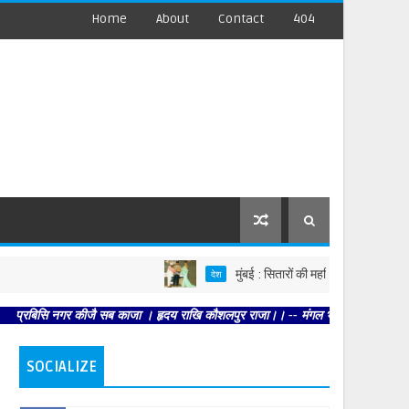
Home
About
Contact
404
मुंबई : सितारों की महफिल में डॉ. खोजा का जलवा
देश
सि नगर कीजै सब काजा । हृदय राखि कौशलपुर राजा।। -- मंगल भवन अमंगल हारी। द्रवहु सुदस
SOCIALIZE