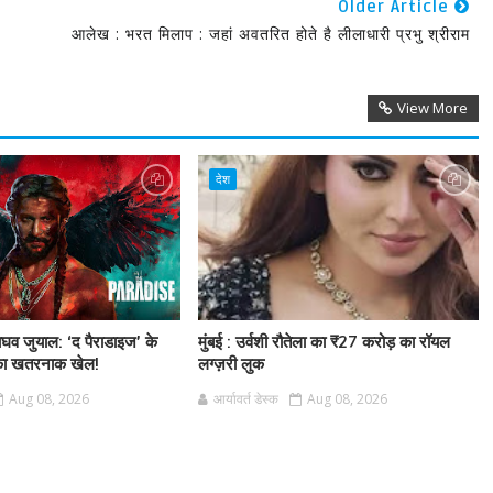
Older Article
आलेख : भरत मिलाप : जहां अवतरित होते है लीलाधारी प्रभु श्रीराम
View More
देश
राघव जुयाल: ‘द पैराडाइज’ के
मुंबई : उर्वशी रौतेला का ₹27 करोड़ का रॉयल
 का खतरनाक खेल!
लग्ज़री लुक
Aug 08, 2026
आर्यावर्त डेस्क
Aug 08, 2026