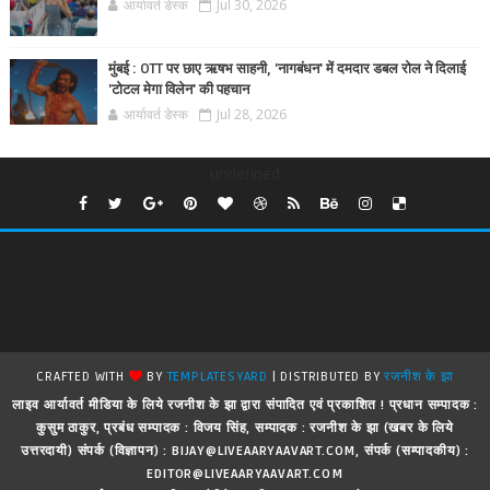
आर्यावर्त डेस्क
Jul 30, 2026
मुंबई : OTT पर छाए ऋषभ साहनी, 'नागबंधन' में दमदार डबल रोल ने दिलाई
'टोटल मेगा विलेन' की पहचान
आर्यावर्त डेस्क
Jul 28, 2026
undefined
CRAFTED WITH
BY
TEMPLATESYARD
| DISTRIBUTED BY
रजनीश के झा
लाइव आर्यावर्त मीडिया के लिये रजनीश के झा द्वारा संपादित एवं प्रकाशित ! प्रधान सम्पादक :
कुसुम ठाकुर, प्रबंध सम्पादक : विजय सिंह, सम्पादक : रजनीश के झा (खबर के लिये
उत्तरदायी) संपर्क (विज्ञापन) : BIJAY@LIVEAARYAAVART.COM, संपर्क (सम्पादकीय) :
EDITOR@LIVEAARYAAVART.COM