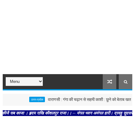
वाराणसी : गंगा की चढ़ान से सहमी काशी : छूने को बेताब खतरे की रेखा
उत्तर-प्रदेश
ब काजा । हृदय राखि कौशलपुर राजा।। -- मंगल भवन अमंगल हारी। द्रवहु सुदसरथ अजिर बिहार