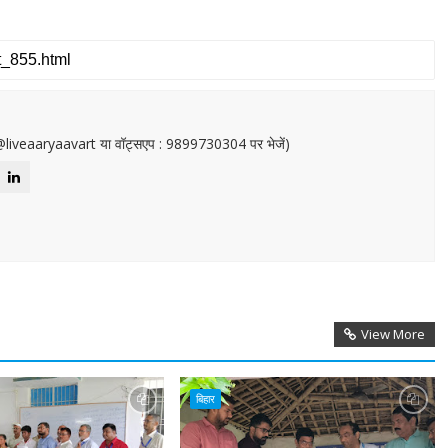
or@liveaaryaavart या वॉट्सएप : 9899730304 पर भेजें)
View More
बिहार