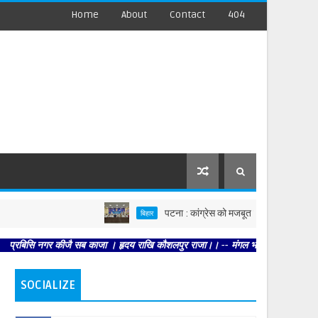
Home
About
Contact
404
पटना : कांग्रेस को मजबूत करें, पार्टी आपको मजबूत करेगी 
बिहार
नगर कीजै सब काजा । हृदय राखि कौशलपुर राजा।। -- मंगल भवन अमंगल हारी। द्रवहु सुदसरथ 
SOCIALIZE