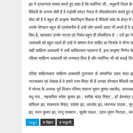
झा ने प्रसन्नता व्यक्त करते हुए कहा है कि मलंगिया जी , मधुबनी जिला के 
मैथिली के अनन्य सेवी है वे पड़ोसी राष्ट्र नेपाल में जीवकोपार्जन करते हुए 
सेवा की है वे बहुत ही उत्कृष्ट सेवानिवृत्त शिक्षक है मैथिली भाषा के क्षेत्र म
उनके योगदान बहुत ही प्रशंसनीय है उन्हें लोग काफी आदर भी करते हैं व
किए है, खासकर उनके नाटक एवं निबंध बहुत ही लोकप्रिय है । प्रो झा ने
अकादमी को बहुत पहले ही उन्हें ये सम्मान देना चाहिए था जिसके वे योग्य दाव
सही साहित्य अकादमी ने उन्हें आखिरकार पहचाना है ,इस उत्कृष्ट निर्णय 
रहिका साहित्य अकादमी को धन्यवाद दिया है और मलंगिया जी को बधाई दिय
वरिष्ठ साहित्यकार साहित्य अकादमी पुरस्कार से सम्मानित उदय चंद्र झा
नाटककार एवं लेखक है वे हमारे परम मित्र भी है उनका योगदान मैथिली साहित
में संस्था के अध्यक्ष पूर्व विधान परिषद सदस्य सुमन कुमार महासेठ, उपाध्य
मधु राय , सहसचिव भवेश कुमार झा , सतीश चंद्र मिश्र , डॉ हेमचंद्र 
शशिधर झा, शंकरदत्त मिश्र, राकेश झा, अवधेश झा, भावनाथ पाठक , सु
झा, पवन कुमार झा, राजू पासवान , सुधीर मंडल , उदय भूषण निराला , संजी
Tags
# बिहार
# मधुबनी