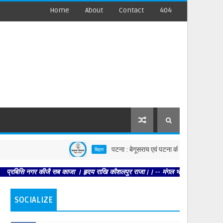
Home
About
Contact
404
पटना : बेगूसराय एवं पटना की घटनाओं पर स्वास्थ्य विभाग सख्त
बिहार
नगर कीजै सब काजा । हृदय राखि कौशलपुर राजा।। -- मंगल भवन अमंगल हारी। द्रवहु सुदसरथ 
SOCIALIZE