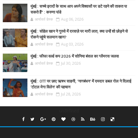
मुंबई : सच्चे इरादों के साथ आप अपने विश्वासों पर डटे रहने की ताकत पा
सकते हैं” : करुणा पांडे
आर्यावर्त डेस्क
Aug 06, 2026
मुंबई : सोहेल खान ने गुस्से में दरवाज़े पर मारी लात, क्या उन्हें शो छोड़ने से
रोकने पहुंचे सलमान खान?
आर्यावर्त डेस्क
Aug 03, 2026
मुंबई : फीफा वर्ल्ड कप 2026 में सोनिया बंसल का ग्लैमरस जलवा
आर्यावर्त डेस्क
Jul 30, 2026
मुंबई : OTT पर छाए ऋषभ साहनी, 'नागबंधन' में दमदार डबल रोल ने दिलाई
'टोटल मेगा विलेन' की पहचान
आर्यावर्त डेस्क
Jul 28, 2026
undefined