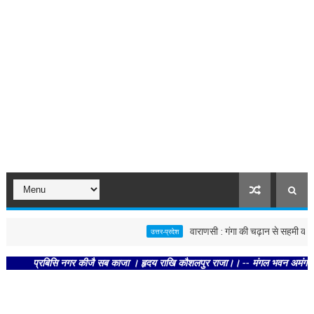
वाराणसी : गंगा की चढ़ान से सहमी काशी : छून
उत्तर-प्रदेश
प्रबिसि नगर कीजै सब काजा । हृदय राखि कौशलपुर राजा।। -- मंगल भवन अमंगल हारी। द्रव