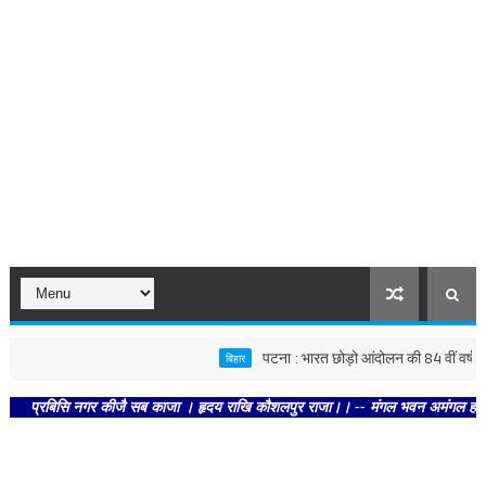
पटना : भारत छोड़ो आंदोलन की 84 वीं वर्षगांठ पर कां
बिहार
बिसि नगर कीजै सब काजा । हृदय राखि कौशलपुर राजा।। -- मंगल भवन अमंगल हारी। द्रवहु सु