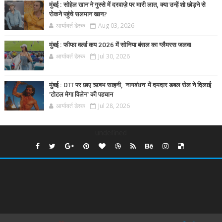
मुंबई : सोहेल खान ने गुस्से में दरवाज़े पर मारी लात, क्या उन्हें शो छोड़ने से
रोकने पहुंचे सलमान खान?
आर्यावर्त डेस्क
Aug 03, 2026
मुंबई : फीफा वर्ल्ड कप 2026 में सोनिया बंसल का ग्लैमरस जलवा
आर्यावर्त डेस्क
Jul 30, 2026
मुंबई : OTT पर छाए ऋषभ साहनी, 'नागबंधन' में दमदार डबल रोल ने दिलाई
'टोटल मेगा विलेन' की पहचान
आर्यावर्त डेस्क
Jul 28, 2026
undefined