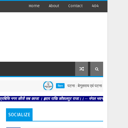
Home
About
Contact
404
पटना : बेगूसराय एवं पटना की घटनाओं पर स्वास्थ्य विभाग सख्
बिहार
ीजै सब काजा । हृदय राखि कौशलपुर राजा।। -- मंगल भवन अमंगल हारी। द्रवहु सुदसरथ अजिर 
SOCIALIZE