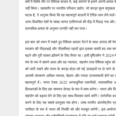
वर्षों में विशेष तौर पर वैश्विक बाज़ार में, कई कारणों से इसने अपनी क्षमता 
नहीं किया। खासतौर पर भारतीय परिधान उद्योग, जो कपड़ा मूल्य श्रृंखला 
घटक है, ने अनुभव किया कि वह महत्वपूर्ण बाज़ारों में टैरिफ़ लाभ लेने 
अल्प-विकसित देशों के समक्ष लागत प्रतिस्पर्धा की दौड़ में पिछड़ गया 
वास्तविक क्षमता के अनुरूप प्रगति नहीं कर पाया।
इस बात को ध्‍यान में रखते हुए वैश्विक आयात पैटर्न के साथ उत्पाद की पे
सरकार की पीएलआई और पीएममित्र पहलों द्वारा इसका काफी हद तक समाध
बढ़ने और पूरी ताकत झोंकने के लिए तैयार था। इसी दृष्टिकोण ने 2024 म
मंच के रूप में सामने आया और वह नवाचार, सहयोग तथा वैश्विक पहुंच क
को जारी रखने और भारत के कपड़ा क्षेत्र को नई ऊंचाइयों पर ले जाने
आगामी संस्करण अधिक व्‍यापक, बेहतर और ज्‍यादा प्रभावशाली होने का
महत्‍वपूर्ण है। भारत टेक्स 2025 अत्याधुनिक तकनीकों, व्यावसायिक
हितधारकों के लिए एक समन्‍वय केन्‍द्र के रूप में काम करेगा। भारत और व
सहयोग को बढ़ावा देने के लिए एक साथ मिलकर कार्य करेंगे। पारंपरिक ह
करने के लिए यह सबसे उपयुक्त मंच होगा। उच्च-स्तरीय अंतर्राष्ट्रीय प
भागीदार के रूप में भारत की स्थिति को और मजबूत करेगी। इस आयोजन क
संयुक्त उपक्रम और प्रौद्योगिकी हस्तांतरण में वृद्धि का मार्ग प्रशस्त कर