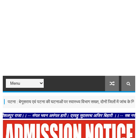
ा : बेगूसराय एवं पटना की घटनाओं पर स्वास्थ्य विभाग सख्त, दोनों जिलों में जांच के निर्देश
जा।। -- मंगल भवन अमंगल हारी। द्रवहु सुदसरथ अजिर बिहारी ।। -- सब नर करहिं परस्पर प्