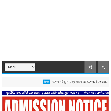
पटना : बेगूसराय एवं पटना की घटनाओं पर स्वास्थ्य विभाग सख्त,
बिहार
सि नगर कीजै सब काजा । हृदय राखि कौशलपुर राजा।। -- मंगल भवन अमंगल हारी। द्रवहु सुदस