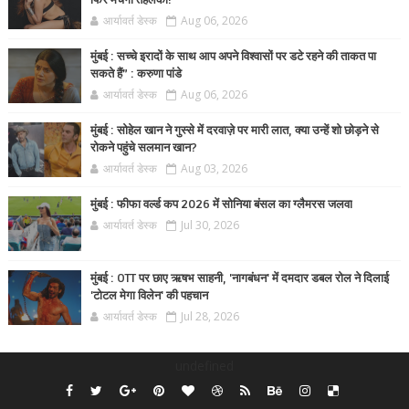
फिर मचेगा तहलका!
आर्यावर्त डेस्क
Aug 06, 2026
मुंबई : सच्चे इरादों के साथ आप अपने विश्वासों पर डटे रहने की ताकत पा
सकते हैं” : करुणा पांडे
आर्यावर्त डेस्क
Aug 06, 2026
मुंबई : सोहेल खान ने गुस्से में दरवाज़े पर मारी लात, क्या उन्हें शो छोड़ने से
रोकने पहुंचे सलमान खान?
आर्यावर्त डेस्क
Aug 03, 2026
मुंबई : फीफा वर्ल्ड कप 2026 में सोनिया बंसल का ग्लैमरस जलवा
आर्यावर्त डेस्क
Jul 30, 2026
मुंबई : OTT पर छाए ऋषभ साहनी, 'नागबंधन' में दमदार डबल रोल ने दिलाई
'टोटल मेगा विलेन' की पहचान
आर्यावर्त डेस्क
Jul 28, 2026
undefined