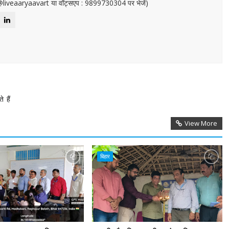
or@liveaaryaavart या वॉट्सएप : 9899730304 पर भेजें)
 हैं
View More
बिहार