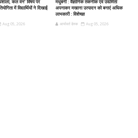
धशाला, कल वन' विषय पर
मधुबनी : वैज्ञानिक तकनीक एवं उद्यमिता
तियोगिता में विद्यार्थियों ने दिखाई
अपनाकर मखाना उत्पादन को बनाएं अधिक
लाभकारी : विशेषज्ञ
Aug 05, 2026
आर्यावर्त डेस्क
Aug 05, 2026