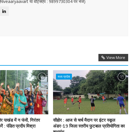
or@liveaaryaavart या वॉट्सएप : 9899730304 पर भेजें)
View More
मध्य प्रदेश
 पाखंड में न फंसें, निरंतर
सीहोर : आज से चर्च मैदान पर इंटर स्कूल
ं : पंडित प्रदीप मिश्रा
अंडर-19 जिला स्तरीय फुटबाल प्रतियोगिता का