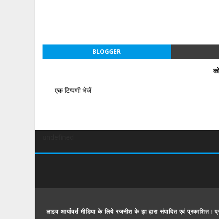
BLOGGER
को
एक टिप्पणी भेजें
undefined
लाइव आर्यावर्त मीडिया के लिये रजनीश के झा द्वारा संपादित एवं प्रकाशित