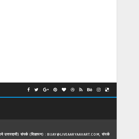
े लिये उत्तरदायी) संपर्क (विज्ञापन) : BIJAY@LIVEAARYAAVART.COM, संपर्क