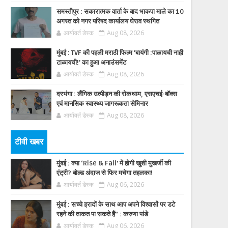
समस्तीपुर : सकारात्मक वार्ता के बाद भाकपा माले का 10
अगस्त को नगर परिषद कार्यालय घेराव स्थगित
आर्यावर्त डेस्क
Aug 08, 2026
मुंबई : TVF की पहली मराठी फिल्म 'बायंगी :पाळायची नाही
टाळायची!' का हुआ अनाउंसमेंट
आर्यावर्त डेस्क
Aug 08, 2026
दरभंगा : लैंगिक उत्पीड़न की रोकथाम, एसएचई-बॉक्स
एवं मानसिक स्वास्थ्य जागरूकता सेमिनार
आर्यावर्त डेस्क
Aug 08, 2026
टीवी खबर
मुंबई : क्या ‘Rise & Fall’ में होगी खुशी मुखर्जी की
एंट्री? बोल्ड अंदाज से फिर मचेगा तहलका!
आर्यावर्त डेस्क
Aug 06, 2026
मुंबई : सच्चे इरादों के साथ आप अपने विश्वासों पर डटे
रहने की ताकत पा सकते हैं” : करुणा पांडे
आर्यावर्त डेस्क
Aug 06, 2026