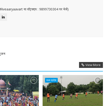
or@liveaaryaavart या वॉट्सएप : 9899730304 पर भेजें)
पूजन
View More
मध्य प्रदेश