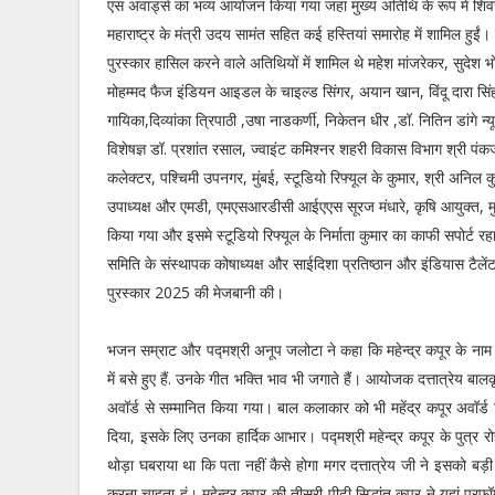
एस अवार्ड्स का भव्य आयोजन किया गया जहां मुख्य अतिथि के रूप में शि
महाराष्ट्र के मंत्री उदय सामंत सहित कई हस्तियां समारोह में शामिल हुईं। 
पुरस्कार हासिल करने वाले अतिथियों में शामिल थे महेश मांजरेकर, सुदेश
मोहम्मद फैज इंडियन आइडल के चाइल्ड सिंगर, अयान खान, विंदू दारा सिंह
गायिका,दिव्यांका त्रिपाठी ,उषा नाडकर्णी, निकेतन धीर ,डॉ. नितिन डांगे न्
विशेषज्ञ डॉ. प्रशांत रसाल, ज्वाइंट कमिश्नर शहरी विकास विभाग श्री पं
कलेक्टर, पश्चिमी उपनगर, मुंबई, स्टूडियो रिफ्यूल के कुमार, श्री अनिल 
उपाध्यक्ष और एमडी, एमएसआरडीसी आईएएस सूरज मंधारे, कृषि आयुक्त, मुख्
किया गया और इसमे स्टूडियो रिफ्यूल के निर्माता कुमार का काफी सपोर्ट रहा ह
समिति के संस्थापक कोषाध्यक्ष और साईदिशा प्रतिष्ठान और इंडियास टैलें
पुरस्कार 2025 की मेजबानी की।
भजन सम्राट और पद्मश्री अनूप जलोटा ने कहा कि महेन्द्र कपूर के नाम से 
में बसे हुए हैं. उनके गीत भक्ति भाव भी जगाते हैं। आयोजक दत्तात्रेय बालक
अवॉर्ड से सम्मानित किया गया। बाल कलाकार को भी महेंद्र कपूर अवॉर्ड 
दिया, इसके लिए उनका हार्दिक आभार। पद्मश्री महेन्द्र कपूर के पुत्र 
थोड़ा घबराया था कि पता नहीं कैसे होगा मगर दत्तात्रेय जी ने इसको ब
करना चाहता हूं। महेन्द्र कपूर की तीसरी पीढ़ी सिद्धांत कपूर ने यहां परफ