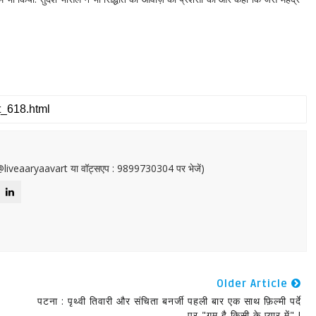
or@liveaaryaavart या वॉट्सएप : 9899730304 पर भेजें)
Older Article
पटना : पृथ्वी तिवारी और संचिता बनर्जी पहली बार एक साथ फ़िल्मी पर्दे
पर "गुम है किसी के प्यार में" !