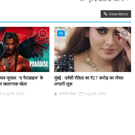
View More
देश
राघव जुयाल: ‘द पैराडाइज’ के
मुंबई : उर्वशी रौतेला का ₹27 करोड़ का रॉयल
 का खतरनाक खेल!
लग्ज़री लुक
Aug 08, 2026
आर्यावर्त डेस्क
Aug 08, 2026