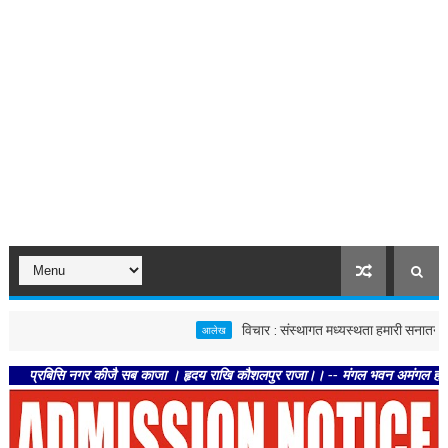
विचार : संस्थागत मध्यस्थता हमारी सनातन परंपरा का 
आलेख
बिसि नगर कीजै सब काजा । हृदय राखि कौशलपुर राजा।। -- मंगल भवन अमंगल हारी। द्रवहु सु