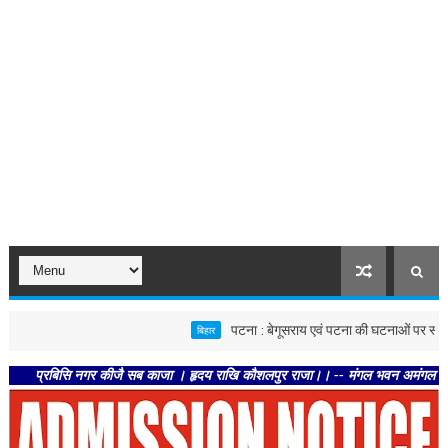
पटना : बेगूसराय एवं पटना की घटनाओं पर स्वास्थ्य विभाग स
बिहार
बिसि नगर कीजै सब काजा । हृदय राखि कौशलपुर राजा।। -- मंगल भवन अमंगल हारी। द्रवहु सु