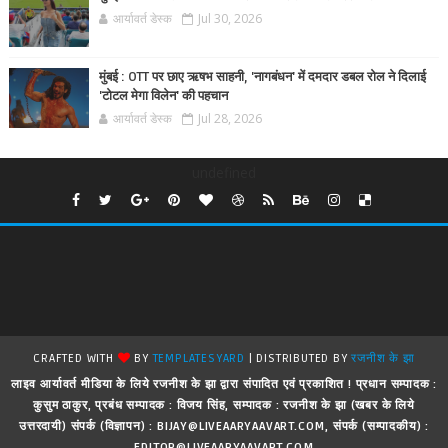
आर्यावर्त डेस्क
Jul 30, 2026
मुंबई : OTT पर छाए ऋषभ साहनी, 'नागबंधन' में दमदार डबल रोल ने दिलाई
'टोटल मेगा विलेन' की पहचान
आर्यावर्त डेस्क
Jul 28, 2026
undefined
CRAFTED WITH
BY
TEMPLATESYARD
| DISTRIBUTED BY
रजनीश के झा
लाइव आर्यावर्त मीडिया के लिये रजनीश के झा द्वारा संपादित एवं प्रकाशित ! प्रधान सम्पादक :
कुसुम ठाकुर, प्रबंध सम्पादक : विजय सिंह, सम्पादक : रजनीश के झा (खबर के लिये
उत्तरदायी) संपर्क (विज्ञापन) : BIJAY@LIVEAARYAAVART.COM, संपर्क (सम्पादकीय) :
EDITOR@LIVEAARYAAVART.COM