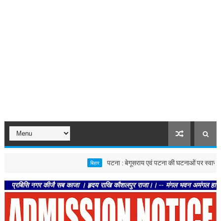
पटना : बेगूसराय एवं पटना की घटनाओं पर स्वास्थ्य विभाग सख्त,
बिहार
सि नगर कीजै सब काजा । हृदय राखि कौशलपुर राजा।। -- मंगल भवन अमंगल हारी। द्रवहु सुदस