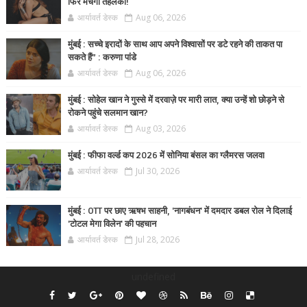
फिर मचेगा तहलका!
आर्यावर्त डेस्क
Aug 06, 2026
मुंबई : सच्चे इरादों के साथ आप अपने विश्वासों पर डटे रहने की ताकत पा
सकते हैं” : करुणा पांडे
आर्यावर्त डेस्क
Aug 06, 2026
मुंबई : सोहेल खान ने गुस्से में दरवाज़े पर मारी लात, क्या उन्हें शो छोड़ने से
रोकने पहुंचे सलमान खान?
आर्यावर्त डेस्क
Aug 03, 2026
मुंबई : फीफा वर्ल्ड कप 2026 में सोनिया बंसल का ग्लैमरस जलवा
आर्यावर्त डेस्क
Jul 30, 2026
मुंबई : OTT पर छाए ऋषभ साहनी, 'नागबंधन' में दमदार डबल रोल ने दिलाई
'टोटल मेगा विलेन' की पहचान
आर्यावर्त डेस्क
Jul 28, 2026
undefined