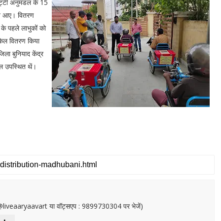
पट्टी अनुमंडल के 15
ेने आए। वितरण
े पहले लाभुकों को
इकिल वितरण किया
ला बुनियाद केंद्र
ल उपस्थित थें।
or@liveaaryaavart या वॉट्सएप : 9899730304 पर भेजें)