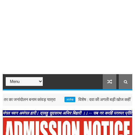
जनांदोलन बनाम कांवड़ यात्रा
विशेष : दवा की अगली बड़ी खोज कहीं जंगल में तो न
आलेख
मंगल हारी। द्रवहु सुदसरथ अजिर बिहारी ।। -- सब नर करहिं परस्पर प्रीति । चलहिं स्वधर